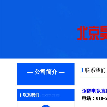
联系我们
— 公司简介 —
企鹅电竞直
联系我们
/ CONTACT US
电话：010-52