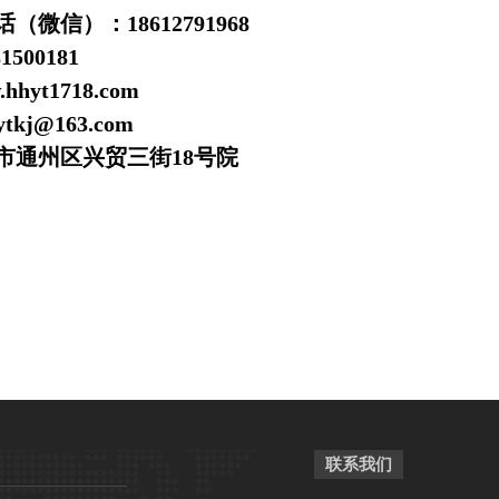
微信）：18612791968
1500181
hyt1718.com
ytkj@163.com
市通州区兴贸三街18号院
联系我们