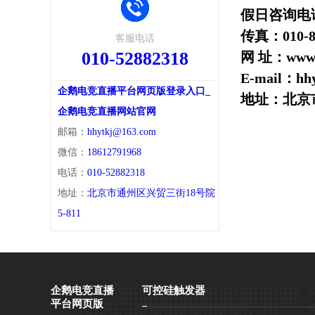
假日咨询电话（
传真：010-8
客服电话
010-52882318
网 址：www.h
E-mail：hh
企鹅电竞直播平台网页版登录入口_
地址：北京
企鹅电竞直播网站官网
邮箱：
hhytkj@163.com
微信：
18612791968
电话：
010-52882318
地址：
北京市通州区兴贸三街18号院
5-811
企鹅电竞直播
可控硅触发器
平台网页版