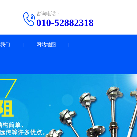
咨询电话：
010-52882318
系我们
网站地图