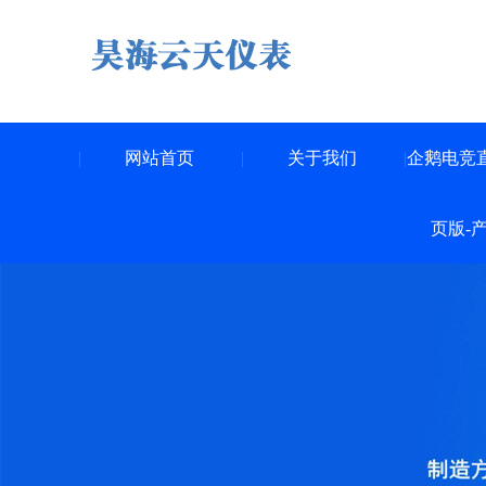
网站首页
关于我们
企鹅电竞
页版-