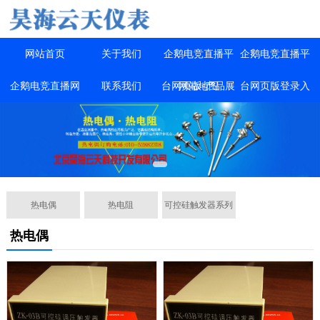
网站首页
关于我们
企鹅电竞直播平
企鹅电竞直播平
企鹅电竞直播网
联系我们
台网页版-产品展
网站地图
台网页版登录入
站官网
示
口
热电偶
热电阻
可控硅触发器系列
热电偶